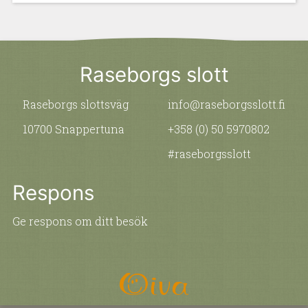
Raseborgs slott
Raseborgs slottsväg
info@raseborgsslott.fi
10700 Snappertuna
+358 (0) 50 5970802
#raseborgsslott
Respons
Ge respons om ditt besök