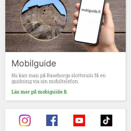
Mobilguide
Nu kan man på Raseborgs slottsruin få en
guidning via sin mobiltelefon
Läs mer på mobiguide.fi