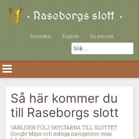
Välj ditt språk
Suomeksi
English
По-русски
Sök
Så här kommer du
till Raseborgs slott
VÄNLIGEN FÖLJ SKYLTARNA TILL SLOTTET.
Google Maps och många navigatörer visar